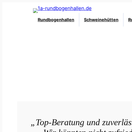
Zum
Inhalt
Rundbogenhallen
Schweinehütten
R
springen
„Top-Beratung und zuverläss