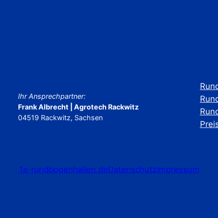
Rund
Ihr Ansprechpartner:
Rund
Frank Albrecht | Agrotech Rackwitz
Rund
04519 Rackwitz, Sachsen
Prei
1a-rundbogenhallen.de
Datenschutz
Impressum